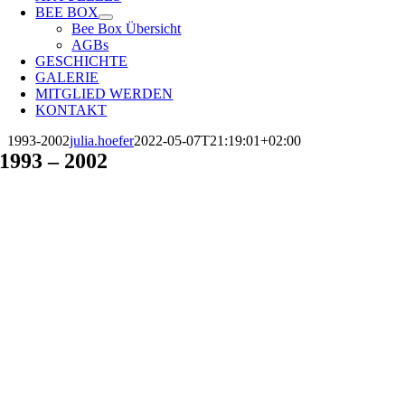
BEE BOX
Bee Box Übersicht
AGBs
GESCHICHTE
GALERIE
MITGLIED WERDEN
KONTAKT
1993-2002
julia.hoefer
2022-05-07T21:19:01+02:00
1993 – 2002