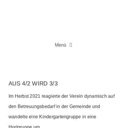
Zum
Inhalt
springen
Menü
HOME
VORSTAND
AUS 4/2 WIRD 3/3
Im Herbst 2021 reagierte der Verein dynamisch auf
AKTUELLES
den Betreuungsbedarf in der Gemeinde und
wandelte eine Kindergartengruppe in eine
BEE BOX
Hortgruppe um.