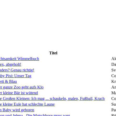
Titel
htsamkeit Wimmelbuch
Al
ex, abgeholt!
Da
ders? Genau richtig!
Sv
by Pixi: Unser Tag
Co
rti & Blau
Kr
r ganze Zoo geht aufs Klo
An
r kleine Bär ist wütend
Ma
e Großen Kleinen: Ich mag ... schaukeln, malen, Fußball, Krach
Co
e kleine Eule hat schlechte Laune
Su
n Baby wird geboren
Pa
on und Jelena - Die Matschhose muss weg
Rü