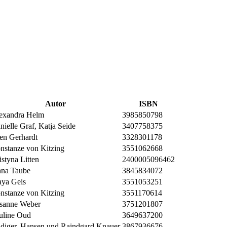
Autor
ISBN
exandra Helm
3985850798
nielle Graf, Katja Seide
3407758375
en Gerhardt
3328301178
nstanze von Kitzing
3551062668
istyna Litten
2400005096462
na Taube
3845834072
ya Geis
3551053251
nstanze von Kitzing
3551170614
sanne Weber
3751201807
uline Oud
3649637200
diger, Hansen und Raindgard Knauer
3867936676