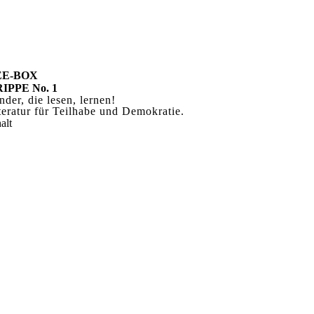
EE-BOX
IPPE No. 1
nder, die lesen, lernen!
teratur für
Teilhabe und Demokratie.
alt