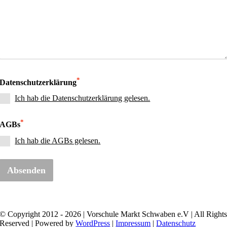
*
Datenschutzerklärung
Ich hab die Datenschutzerklärung gelesen.
*
AGBs
Ich hab die AGBs gelesen.
Absenden
© Copyright 2012 - 2026 | Vorschule Markt Schwaben e.V | All Right
Reserved | Powered by
WordPress
|
Impressum
|
Datenschutz