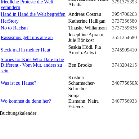
friedliche Proteste die Welt
3791375393
Abadía
verändern
Hand in Hand die Welt begreifen
Andreas Costrau
3954700263
HerStory
Katherine Halligan
3737356580
No to Racism
Tinashe Williamson
3737359636
Josephine Apraku,
Rassismus geht uns alle an
3551254680
Jule Bönkost
Saskia Hödl, Pia
Steck mal in meiner Haut
3745909410
Amofa-Antwi
Stories for Kids Who Dare to be
Different - Vom Mut, anders zu
Ben Brooks
3743204215
sein
Kristina
Was ist zu Hause?
Scharmacher-
340775650X
Schreiber
Sonja
Wo kommst du denn her?
Eismann, Naira
3407756933
Estevez
Buchungskalender