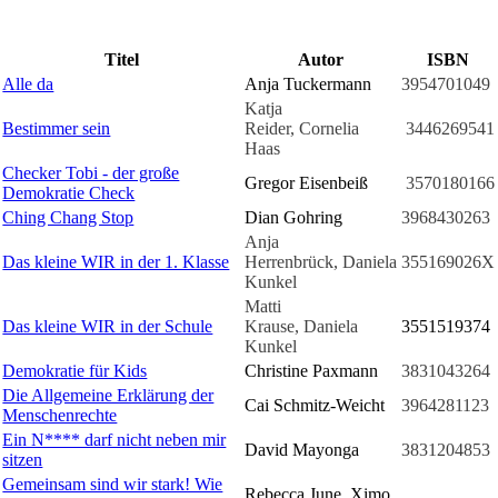
Titel
Autor
ISBN
Alle da
Anja Tuckermann
3954701049
Katja
Bestimmer sein
Reider, Cornelia
3446269541
Haas
Checker Tobi - der große
Gregor Eisenbeiß
3570180166
Demokratie Check
Ching Chang Stop
Dian Gohring
3968430263
Anja
Das kleine WIR in der 1. Klasse
Herrenbrück, Daniela
355169026X
Kunkel
Matti
Das kleine WIR in der Schule
Krause, Daniela
3551519374
Kunkel
Demokratie für Kids
Christine Paxmann
3831043264
Die Allgemeine Erklärung der
Cai Schmitz-Weicht
3964281123
Menschenrechte
Ein N**** darf nicht neben mir
David Mayonga
3831204853
sitzen
Gemeinsam sind wir stark! Wie
Rebecca June, Ximo